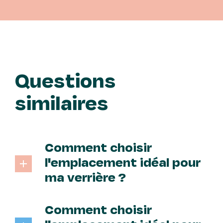
Questions
similaires
Comment choisir
l'emplacement idéal pour
ma verrière ?
Vous pouvez installer une verrière
vous-même si vous avez des
Comment choisir
compétences en bricolage.
Toutefois, pour des installations plus