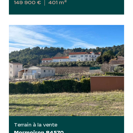
149 900 €
401 m²
Terrain à la vente
Mormoiron 84570