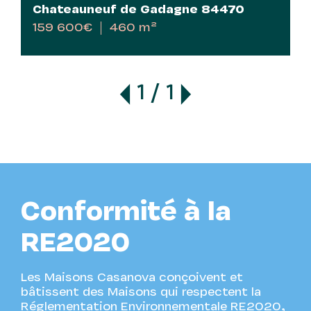
Chateauneuf de Gadagne 84470
159 600€
460 m²
1 / 1
Conformité à la
RE2020
Les Maisons Casanova conçoivent et
bâtissent des Maisons qui respectent la
Réglementation Environnementale RE2020,