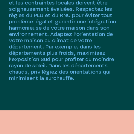
et les contraintes locales doivent être
soigneusement évaluées. Respectez les
règles du PLU et du RNU pour éviter tout
problème légal et garantir une intégration
harmonieuse de votre maison dans son
environnement. Adaptez l’orientation de
votre maison au climat de votre
département. Par exemple, dans les
départements plus froids, maximisez
l’exposition Sud pour profiter du moindre
rayon de soleil. Dans les départements
chauds, privilégiez des orientations qui
minimisent la surchauffe.