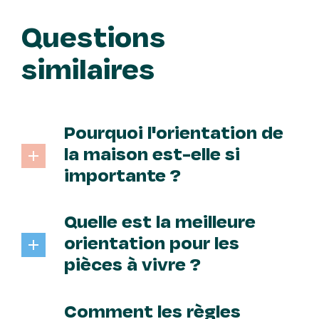
Questions
similaires
Pourquoi l'orientation de
la maison est-elle si
importante ?
L’orientation de la maison influence le
confort thermique, la luminosité
Quelle est la meilleure
naturelle et l’efficacité énergétique.
Une bonne orientation permet de
orientation pour les
maximiser la chaleur et la lumière du
pièces à vivre ?
soleil, réduisant ainsi les besoins en
Les pièces à vivre comme le salon et
chauffage.
la salle à manger devraient
Comment les règles
idéalement être orientées au sud ou