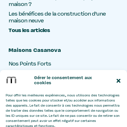
maison ?
Les bénéfices de la construction d’une
maison neuve
Tous les articles
Maisons Casanova
Nos Points Forts
Livre d’or
Gérer le consentement aux
Contact
cookies
Pour offrir les meilleures expériences, nous utilisons des technologies
telles que les cookies pour stocker et/ou accéder aux informations
Stangtreize
Ateliers
Design:
x
des appareils. Le fait de consentir à ces technologies nous permettra
de traiter des données telles que le comportement de navigation ou
Coco
La Chaine Digitale
Webmaster:
les ID uniques sur ce site. Le fait de ne pas consentir ou de retirer son
consentement peut avoir un effet négatif sur certaines
caractéristiques et fonctions.