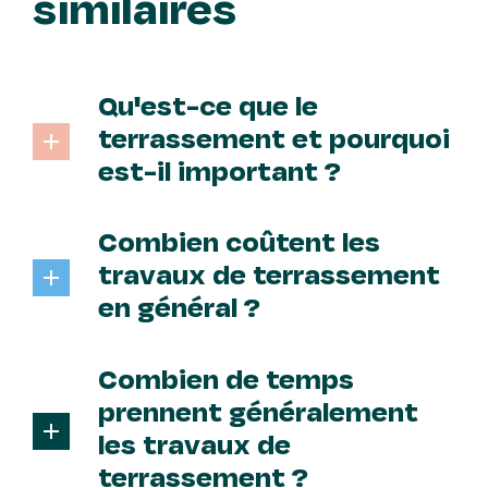
similaires
Qu'est-ce que le
terrassement et pourquoi
est-il important ?
Le terrassement est l’étape
préliminaire de tout projet de
Combien coûtent les
construction. Il consiste à préparer le
terrain pour assurer une zone plane à
travaux de terrassement
l’emplacement de la future Maison.
en général ?
Le prix du terrassement peut varier
considérablement en fonction de
Combien de temps
plusieurs facteurs tels que la taille du
terrain, le type de sol, et la
prennent généralement
complexité du projet.
les travaux de
terrassement ?