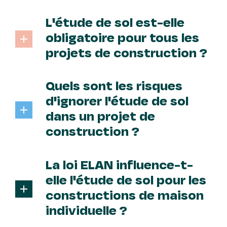
L'étude de sol est-elle
obligatoire pour tous les
projets de construction ?
L’étude de sol est généralement
obligatoire, surtout pour les projets
Quels sont les risques
de construction de maisons
individuelles, pour garantir la sécurité
d'ignorer l'étude de sol
et la stabilité de la structure.
dans un projet de
construction ?
Ignorer l’étude de sol peut entraîner
des des fondations inadaptées,
La loi ELAN influence-t-
compromettant la sécurité et la
durabilité de la construction.
elle l'étude de sol pour les
constructions de maison
individuelle ?
Oui, la loi ELAN rend obligatoire la