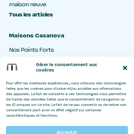
maison neuve
Tous les articles
Maisons Casanova
Nos Points Forts
Livre d’or
Gérer le consentement aux
Contact
cookies
Pour offrir les meilleures expériences, nous utilisons des technologies
telles que les cookies pour stocker et/ou accéder aux informations
Stangtreize
Ateliers
Design:
x
des appareils. Le fait de consentir à ces technologies nous permettra
de traiter des données telles que le comportement de navigation ou
Coco
La Chaine Digitale
Webmaster:
les ID uniques sur ce site. Le fait de ne pas consentir ou de retirer son
consentement peut avoir un effet négatif sur certaines
caractéristiques et fonctions.
Politique de confidentialité
Accepter